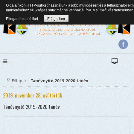
Oldalainkon HTTP-sütiket használunk a jobb mûködésért és a felhasználói élm
+36(82) 471 353
kolping.nagyvathy.titkarsag@gmail.com
muködéséhez szükséges sütik már be vannak állítva. A sütikről részletesebb
Elfogadom a sütiket.
Elfogadom
Főlap
Tanévnyitó 2019-2020 tanév
2019. november 28. csütörtök
Tanévnyitó 2019-2020 tanév