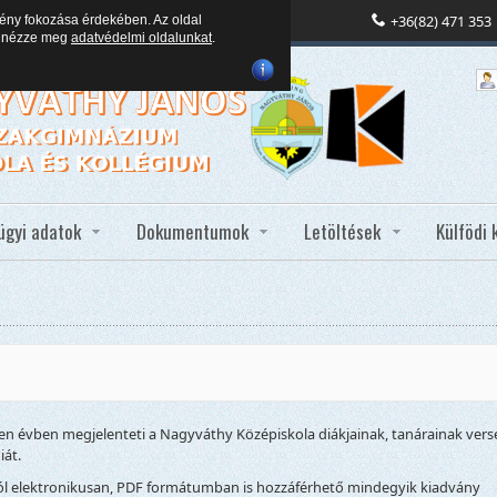
+36(82) 471 353
ény fokozása érdekében. Az oldal
en nézze meg
adatvédelmi oldalunkat
.
ügyi adatok
Dokumentumok
Letöltések
Külfödi 
n évben megjelenteti a Nagyváthy Középiskola diákjainak, tanárainak verse
iát.
ból elektronikusan, PDF formátumban is hozzáférhető mindegyik kiadvány