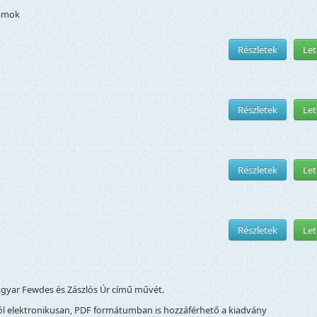
yamok
Részletek
Let
Részletek
Let
Részletek
Let
Részletek
Let
agyar Fewdes és Zászlós Úr című művét.
ból elektronikusan, PDF formátumban is hozzáférhető a kiadvány