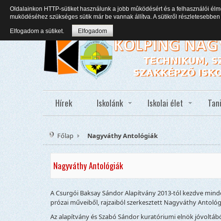
Oldalainkon HTTP-sütiket használunk a jobb mûködésért és a felhasználói élm
muködéséhez szükséges sütik már be vannak állítva. A sütikről részletesebb
Elfogadom a sütiket.
Elfogadom
Hírek
Iskolánk
Iskolai élet
Tan
Főlap
Nagyváthy Antológiák
Nagyváthy Antológiák
A Csurgói Baksay Sándor Alapítvány 2013-tól kezdve minde
prózai műveiből, rajzaiból szerkesztett Nagyváthy Antológ
Az alapítvány és Szabó Sándor kuratóriumi elnök jóvoltá