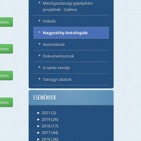
Mezőgazdasági gépépítési
projektek - Galéria
Videók
öltés
Nagyváthy Antológiák
Autósiskola
öltés
Dokumentumok
A tanév rendje
öltés
Tanügyi adatok
ESEMÉNYEK
öltés
2021
(2)
►
2019
(26)
►
2018
(17)
►
2017
(44)
►
2016
(36)
►