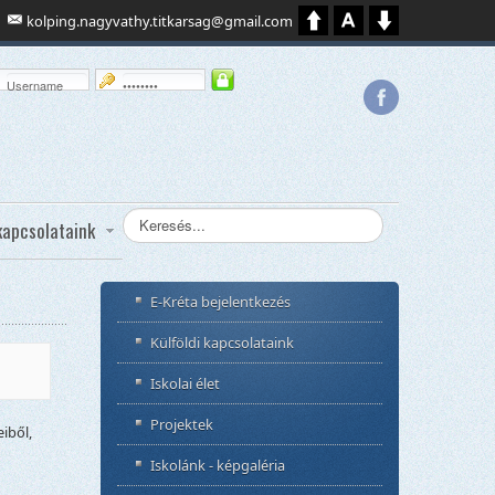
kolping.nagyvathy.titkarsag@gmail.com
Keresés...
kapcsolataink
E-Kréta bejelentkezés
Külföldi kapcsolataink
Iskolai élet
Projektek
iből,
Iskolánk - képgaléria