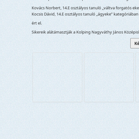
Kovács Norbert, 14.E osztályos tanuló „váltva forgatós eke
Kocsis Dávid, 14.E osztályos tanuló „ágyeke” kategóriában 
ért el.
Sikereik alátámasztják a Kolping Nagyváthy János Közép
K