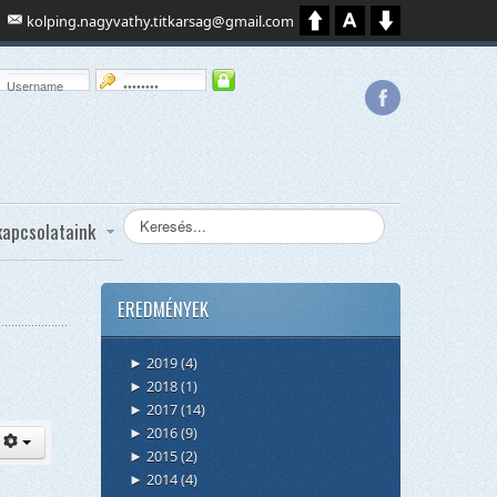
kolping.nagyvathy.titkarsag@gmail.com
Keresés...
kapcsolataink
EREDMÉNYEK
2019
(4)
►
2018
(1)
►
2017
(14)
►
2016
(9)
►
2015
(2)
►
2014
(4)
►