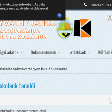
+36(82) 471 353
ény fokozása érdekében. Az oldal
en nézze meg
adatvédelmi oldalunkat
.
ügyi adatok
Dokumentumok
Letöltések
Külfödi 
piskolás Szántóversenyen iskolánk tanulói
skolánk tanulói
épiskolás Szántóversenyt, ahol