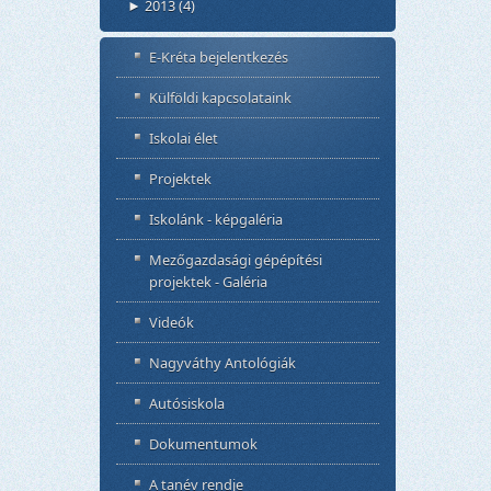
2013
(4)
►
E-Kréta bejelentkezés
Külföldi kapcsolataink
Iskolai élet
Projektek
Iskolánk - képgaléria
Mezőgazdasági gépépítési
projektek - Galéria
Videók
Nagyváthy Antológiák
Autósiskola
Dokumentumok
A tanév rendje