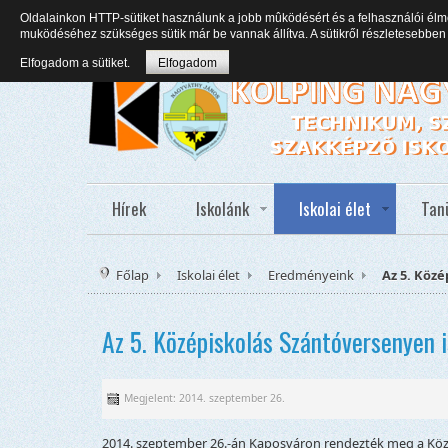
Oldalainkon HTTP-sütiket használunk a jobb mûködésért és a felhasználói élm
muködéséhez szükséges sütik már be vannak állítva. A sütikről részletesebb
Elfogadom a sütiket.
Elfogadom
Hírek
Iskolánk
Iskolai élet
Tan
Főlap
Iskolai élet
Eredményeink
Az 5. Közé
Az 5. Középiskolás Szántóversenyen i
Megjelent: 2014. szeptember 26.
2014. szeptember 26.-án Kaposváron rendezték meg a Köz