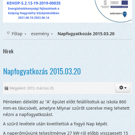
Főlap
esemény
Napfogyatkozás 2015.03.20
Hírek
Napfogyatkozás 2015.03.20
Megjelent: 2015. március 20.
Pénteken délelőtt az "A" épület előtt felállítottuk az iskola 860
mm-es távcsövét, amelyre Mlynar szűrőt szerelve meg lehetett
nézni a napfogyatkozást.
A szűrő levétele után kivetítettük a fogyó Nap képét.
A naperőművünk teljesítménye 27 kW-ról előbb visszaesett 15