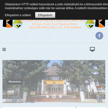
Oldalainkon HTTP-sütiket használunk a jobb mûködésért és a felhasználói élm
+36(82) 471 353
kolping.nagyvathy.titkarsag@gmail.com
muködéséhez szükséges sütik már be vannak állítva. A sütikről részletesebb
Elfogadom a sütiket.
Elfogadom
Álláshirdetés
Képek az évnyitóról