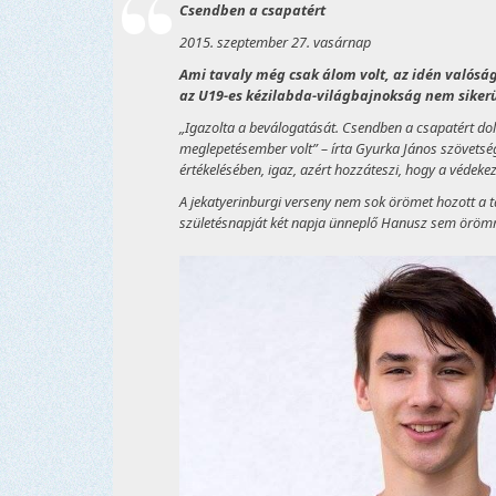
Csendben a csapatért
2015. szeptember 27. vasárnap
Ami tavaly még csak álom volt, az idén valóság
az U19-es kézilabda-világbajnokság nem sikerül
„Igazolta a beválogatását. Csendben a csapatért dolg
meglepetésember volt” – írta Gyurka János szövetség
értékelésében, igaz, azért hozzáteszi, hogy a védekez
A jekatyerinburgi verseny nem sok örömet hozott a t
születésnapját két napja ünneplő Hanusz sem örömm