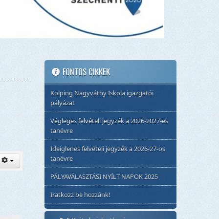
FONTOS CIKKEK
Kolping Nagyváthy Iskola igazgatói
pályázat
Végleges felvételi jegyzék a 2026-2027-es
tanévre
Ideiglenes felvételi jegyzék a 2026-27-os
tanévre
PÁLYAVÁLASZTÁSI NYÍLT NAPOK 2025
Iratkozz be hozzánk!