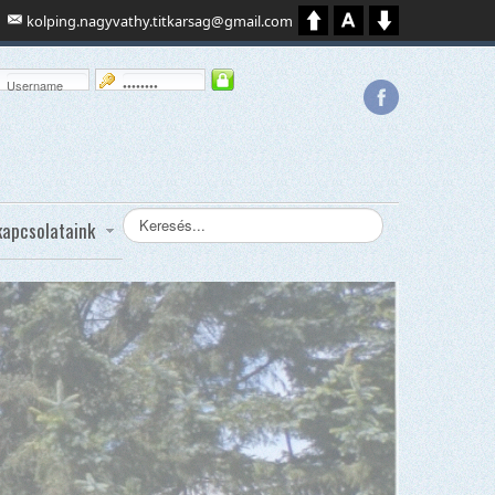
kolping.nagyvathy.titkarsag@gmail.com
Keresés...
kapcsolataink