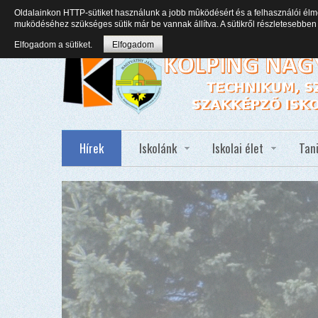
Oldalainkon HTTP-sütiket használunk a jobb mûködésért és a felhasználói élm
muködéséhez szükséges sütik már be vannak állítva. A sütikről részletesebb
Elfogadom a sütiket.
Elfogadom
Hírek
Iskolánk
Iskolai élet
Tan