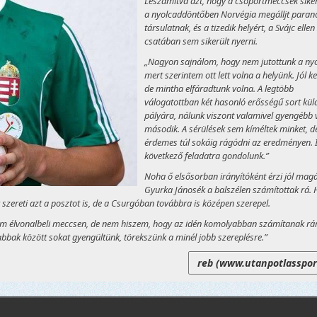
Leszámítva azt, hogy a csoportmeccsek siker
a nyolcaddöntőben Norvégia megálljt paranc
társulatnak, és a tizedik helyért, a Svájc ellen
csatában sem sikerült nyerni.
„Nagyon sajnálom, hogy nem jutottunk a nyo
mert szerintem ott lett volna a helyünk. Jól k
de mintha elfáradtunk volna. A legtöbb
válogatottban két hasonló erősségű sort kül
pályára, nálunk viszont valamivel gyengébb v
második. A sérülések sem kíméltek minket, d
érdemes túl sokáig rágódni az eredményen. 
következő feladatra gondolunk.”
Noha ő elsősorban irányítóként érzi jól magá
Gyurka Jánosék a balszélen számítottak rá.
zereti azt a posztot is, de a Csurgóban továbbra is középen szerepel.
ltem élvonalbeli meccsen, de nem hiszem, hogy az idén komolyabban számítanak rá
abbak között sokat gyengültünk, törekszünk a minél jobb szereplésre.”
reb (www.utanpotlasspor