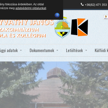
+36(82) 471 353
ény fokozása érdekében. Az oldal
en nézze meg
adatvédelmi oldalunkat
.
ügyi adatok
Dokumentumok
Letöltések
Külfödi 