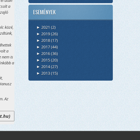
ei után
solt a
ESEMÉNYEK
 zajló
lc közé,
2021
(2)
►
ezdtünk,
2019
(26)
►
2018
(17)
►
dhettek
2017
(44)
►
olt a
2016
(36)
►
e nem is
2015
(20)
►
Inkább a
2014
(27)
►
2013
(15)
►
t,
 Hanusz
m. Az
t.hu)