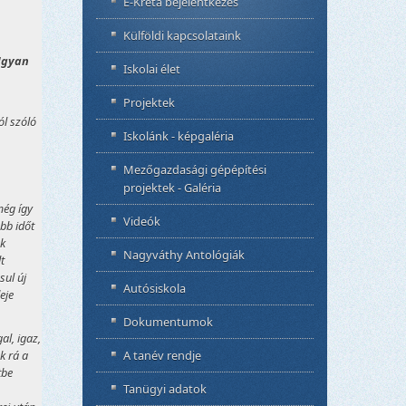
E-Kréta bejelentkezés
Külföldi kapcsolataink
 Ugyan
Iskolai élet
Projektek
ól szóló
Iskolánk - képgaléria
Mezőgazdasági gépépítési
projektek - Galéria
még így
Videók
öbb időt
ak
Nagyváthy Antológiák
t
sul új
Autósiskola
eje
Dokumentumok
al, igaz,
k rá a
A tanév rendje
tbe
Tanügyi adatok
.