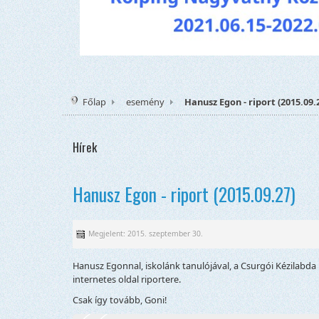
Főlap
esemény
Hanusz Egon - riport (2015.09.
Hírek
Hanusz Egon - riport (2015.09.27)
Megjelent: 2015. szeptember 30.
Hanusz Egonnal, iskolánk tanulójával, a Csurgói Kézilabda 
internetes oldal riportere.
Csak így tovább, Goni!