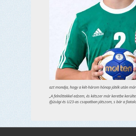
azt mondja, hogy a két-három hónap játék után már s
„A felnőttekkel edzem, és kétszer már keretbe kerü
ifjúsági és U23-as csapatban játszom, s bár a fiatal