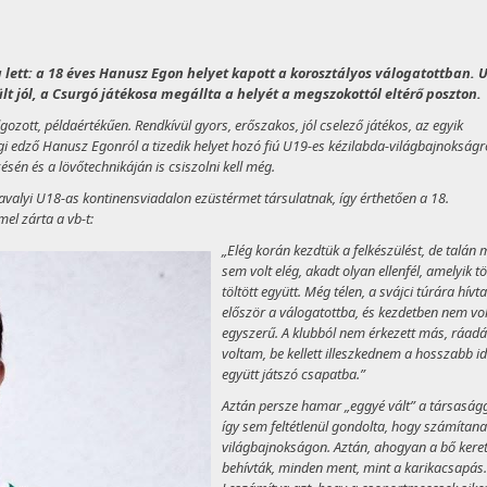
 lett: a 18 éves Hanusz Egon helyet kapott a korosztályos válogatottban.
t jól, a Csurgó játékosa megállta a helyét a megszokottól eltérő poszton.
ozott, példaértékűen. Rendkívül gyors, erőszakos, jól cselező játékos, az egyik
i edző Hanusz Egonról a tizedik helyet hozó fiú U19-es kézilabda-világbajnokságr
ésén és a lövőtechnikáján is csiszolni kell még.
avalyi U18-as kontinensviadalon ezüstérmet társulatnak, így érthetően a 18.
el zárta a vb-t:
„Elég korán kezdtük a felkészülést, de talán 
sem volt elég, akadt olyan ellenfél, amelyik t
töltött együtt. Még télen, a svájci túrára hívt
először a válogatottba, és kezdetben nem vol
egyszerű. A klubból nem érkezett más, ráadá
voltam, be kellett illeszkednem a hosszabb id
együtt játszó csapatba.”
Aztán persze hamar „eggyé vált” a társaságg
így sem feltétlenül gondolta, hogy számítana
világbajnokságon. Aztán, ahogyan a bő kere
behívták, minden ment, mint a karikacsapás