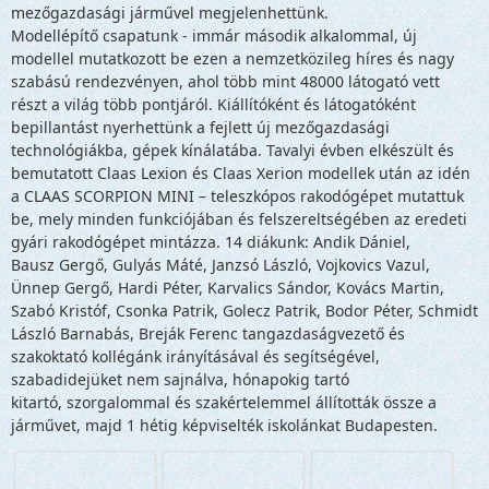
mezőgazdasági járművel megjelenhettünk.
Modellépítő csapatunk - immár második alkalommal, új
modellel mutatkozott be ezen a nemzetközileg híres és nagy
szabású rendezvényen, ahol több mint 48000 látogató vett
részt a világ több pontjáról. Kiállítóként és látogatóként
bepillantást nyerhettünk a fejlett új mezőgazdasági
technológiákba, gépek kínálatába. Tavalyi évben elkészült és
bemutatott Claas Lexion és Claas Xerion modellek után az idén
a CLAAS SCORPION MINI – teleszkópos rakodógépet mutattuk
be, mely minden funkciójában és felszereltségében az eredeti
gyári rakodógépet mintázza. 14 diákunk: Andik Dániel,
Bausz Gergő, Gulyás Máté, Janzsó László, Vojkovics Vazul,
Ünnep Gergő, Hardi Péter, Karvalics Sándor, Kovács Martin,
Szabó Kristóf, Csonka Patrik, Golecz Patrik, Bodor Péter, Schmidt
László Barnabás, Breják Ferenc tangazdaságvezető és
szakoktató kollégánk irányításával és segítségével,
szabadidejüket nem sajnálva, hónapokig tartó
kitartó, szorgalommal és szakértelemmel állították össze a
járművet, majd 1 hétig képviselték iskolánkat Budapesten.