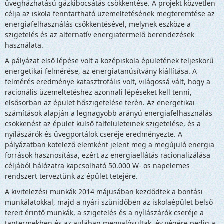
üvegházhatású gázkibocsátás csökkentése. A projekt közvetlen
célja az iskola fenntartható üzemeltetésének megteremtése az
energiafelhasználás csökkentésével, melynek eszköze a
szigetelés és az alternatív energiatermelő berendezések
használata.
A pályázat első lépése volt a középiskola épületének teljeskörű
energetikai felmérése, az energiatanúsítvány kiállítása. A
felmérés eredménye katasztrofális volt, világossá vált, hogy a
racionális üzemeltetéshez azonnali lépéseket kell tenni,
elsősorban az épület hőszigetelése terén. Az energetikai
számítások alapján a legnagyobb arányú energiafelhasználás
csökkenést az épület külső falfelületeinek szigetelése, és a
nyílászárók és üvegportálok cseréje eredményezte. A
pályázatban kötelező elemként jelent meg a megújuló energia
források hasznosítása, ezért az energiaellátás racionalizálása
céljából hálózatra kapcsolható 50.000 W- os napelemes
rendszert terveztünk az épület tetejére.
A kivitelezési munkák 2014 májusában kezdődtek a bontási
munkálatokkal, majd a nyári szünidőben az iskolaépület belső
tereit érintő munkák, a szigetelés és a nyílászárók cseréje a
tantermekben és az aulában megvalósultak, év végére pedig a