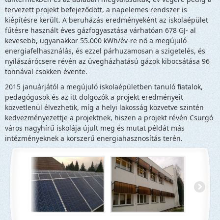
tervezett projekt befejeződött, a napelemes rendszer is
kiépítésre került. A beruházás eredményeként az iskolaépület
fűtésre használt éves gázfogyasztása várhatóan 678 GJ- al
kevesebb, ugyanakkor 55.000 kWh/év-re nő a megújuló
energiafelhasználás, és ezzel párhuzamosan a szigetelés, és
nyílászárócsere révén az üvegházhatású gázok kibocsátása 96
tonnával csökken évente.
2015 januárjától a megújuló iskolaépületben tanuló fiatalok,
pedagógusok és az itt dolgozók a projekt eredményeit
közvetlenül élvezhetik, míg a helyi lakosság közvetve szintén
kedvezményezettje a projektnek, hiszen a projekt révén Csurgó
város nagyhírű iskolája újult meg és mutat példát más
intézményeknek a korszerű energiahasznosítás terén.