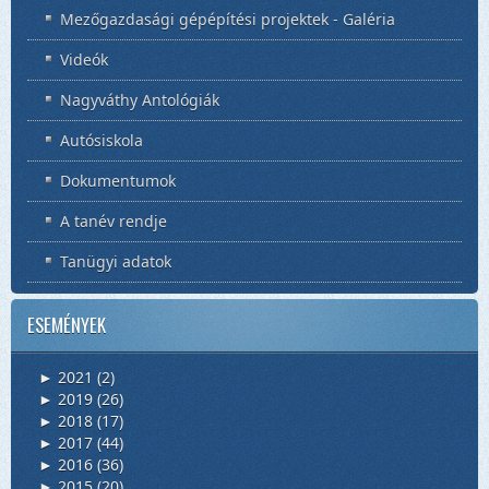
Mezőgazdasági gépépítési projektek - Galéria
Videók
Nagyváthy Antológiák
Autósiskola
Dokumentumok
A tanév rendje
Tanügyi adatok
ESEMÉNYEK
2021
(2)
►
2019
(26)
►
2018
(17)
►
2017
(44)
►
2016
(36)
►
2015
(20)
►