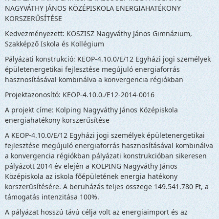
NAGYVÁTHY JÁNOS KÖZÉPISKOLA ENERGIAHATÉKONY
KORSZERŰSÍTÉSE
Kedvezményezett: KOSZISZ Nagyváthy János Gimnázium,
Szakképző Iskola és Kollégium
Pályázati konstrukció: KEOP-4.10.0/E/12 Egyházi jogi személyek
épületenergetikai fejlesztése megújuló energiaforrás
hasznosításával kombinálva a konvergencia régiókban
Projektazonosító: KEOP-4.10.0./E12-2014-0016
A projekt címe: Kolping Nagyváthy János Középiskola
energiahatékony korszerűsítése
A KEOP-4.10.0/E/12 Egyházi jogi személyek épületenergetikai
fejlesztése megújuló energiaforrás hasznosításával kombinálva
a konvergencia régiókban pályázati konstrukcióban sikeresen
pályázott 2014 év elején a KOLPING Nagyváthy János
Középiskola az iskola főépületének energia hatékony
korszerűsítésére. A beruházás teljes összege 149.541.780 Ft, a
támogatás intenzitása 100%.
A pályázat hosszú távú célja volt az energiaimport és az