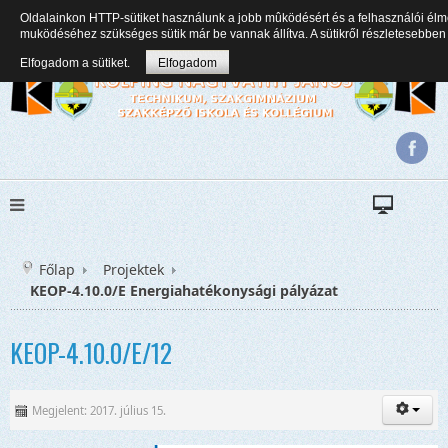
Oldalainkon HTTP-sütiket használunk a jobb mûködésért és a felhasználói élm
+36(82) 471 353
kolping.nagyvathy.titkarsag@gmail.com
muködéséhez szükséges sütik már be vannak állítva. A sütikről részletesebb
Elfogadom a sütiket.
Elfogadom
Főlap
Projektek
KEOP-4.10.0/E Energiahatékonysági pályázat
KEOP-4.10.0/E/12
Megjelent: 2017. július 15.